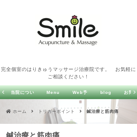
完全個室のはりきゅうマッサージ治療院です。 お気軽に
ご相談ください！
当院につい
Menu
Web予
blog
お問
て
約
せ
ホーム
トリガーポイント
鍼治療と筋肉痛
鍼治療と筋肉痛