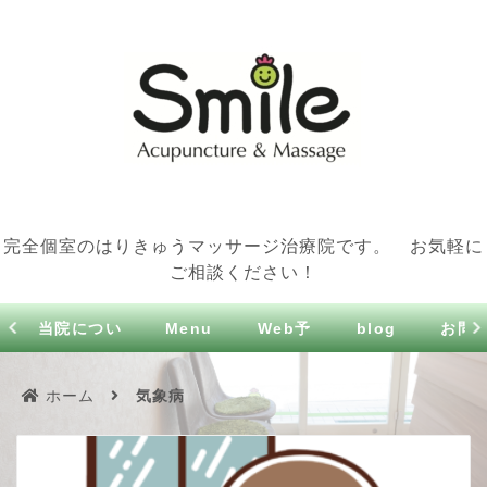
完全個室のはりきゅうマッサージ治療院です。 お気軽に
ご相談ください！
当院につい
Menu
Web予
blog
お問
て
約
せ
ホーム
気象病