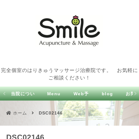
完全個室のはりきゅうマッサージ治療院です。 お気軽に
ご相談ください！
当院につい
Menu
Web予
blog
お問
て
約
せ
ホーム
DSC02146
DSC02146