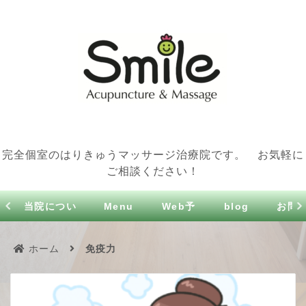
完全個室のはりきゅうマッサージ治療院です。 お気軽に
ご相談ください！
当院につい
Menu
Web予
blog
お問
て
約
せ
ホーム
免疫力