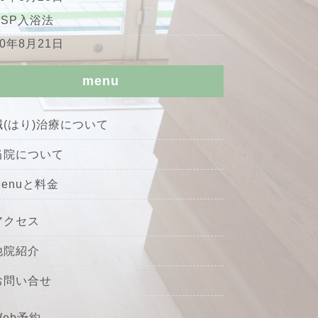
HSP入浴法
20年8月21日
menu
鍼(はり)治療について
当院について
Menuと料金
アクセス
他院紹介
お問い合せ
Web予約