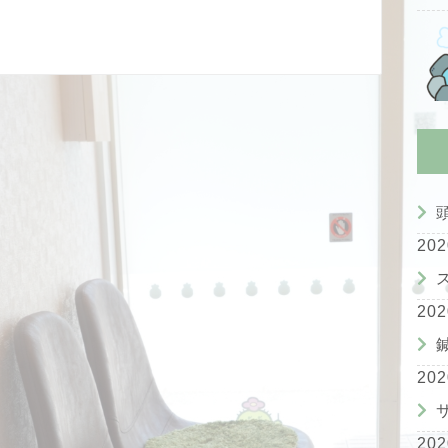
20
20
20
20