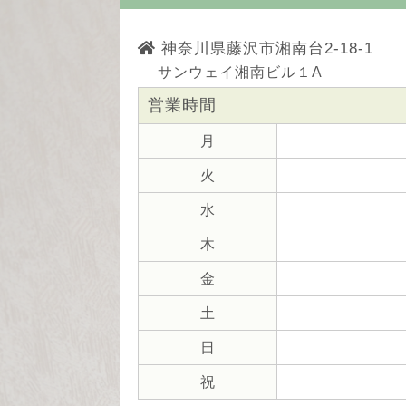
神奈川県藤沢市湘南台2-18-1
サンウェイ湘南ビル１A
営業時間
月
火
水
木
金
土
日
祝