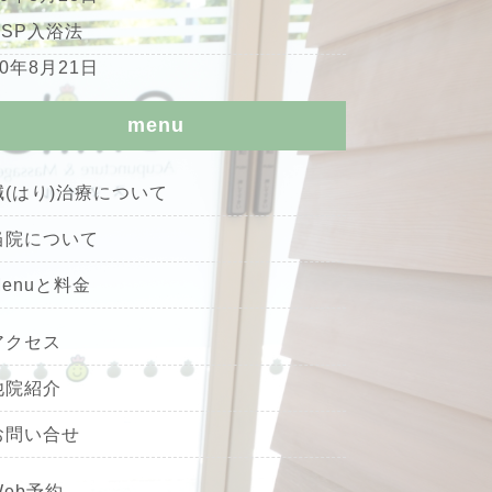
HSP入浴法
20年8月21日
menu
鍼(はり)治療について
当院について
Menuと料金
アクセス
他院紹介
お問い合せ
Web予約