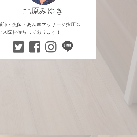
北原みゆき
鍼師・灸師・あん摩マッサージ指圧師
ご来院お待ちしております！