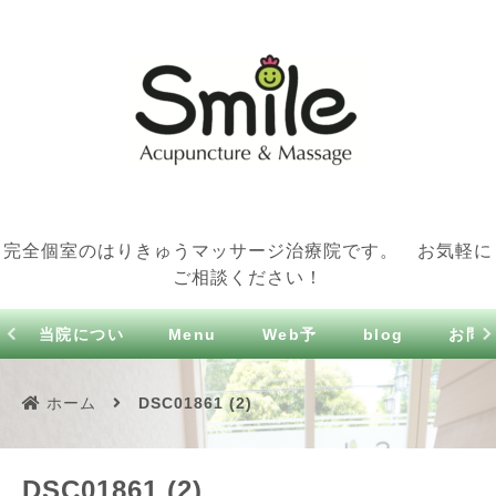
完全個室のはりきゅうマッサージ治療院です。 お気軽に
ご相談ください！
当院につい
Menu
Web予
blog
お問
て
約
せ
ホーム
DSC01861 (2)
DSC01861 (2)