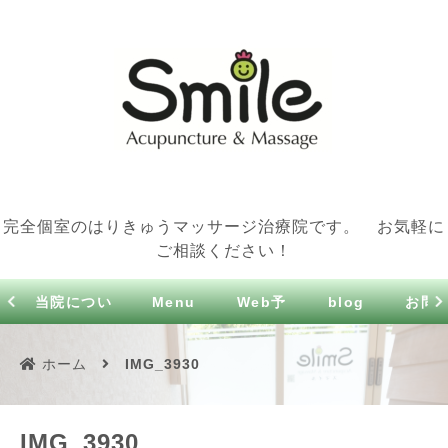
完全個室のはりきゅうマッサージ治療院です。 お気軽に
ご相談ください！
当院につい
Menu
Web予
blog
お問
て
約
せ
ホーム
IMG_3930
IMG_3930