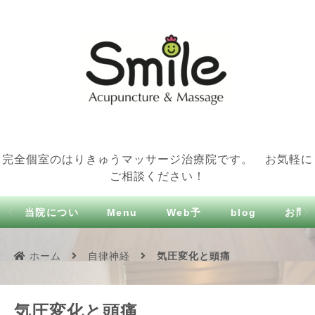
完全個室のはりきゅうマッサージ治療院です。 お気軽に
ご相談ください！
当院につい
Menu
Web予
blog
お問
て
約
せ
ホーム
自律神経
気圧変化と頭痛
気圧変化と頭痛